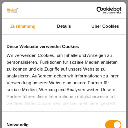
Zustimmung
Details
Über Cookies
Diese Webseite verwendet Cookies
Wir verwenden Cookies, um Inhalte und Anzeigen zu
personalisieren, Funktionen für soziale Medien anbieten
zu können und die Zugriffe auf unsere Website zu
analysieren. Außerdem geben wir Informationen zu Ihrer
Verwendung unserer Website an unsere Partner für
soziale Medien, Werbung und Analysen weiter. Unsere
Partner führen diese Informationen möglicherweise mit
Oops!
weiteren Daten zusammen, die Sie ihnen bereitgestellt
haben oder die sie im Rahmen Ihrer Nutzung der Dienste
gesammelt haben.
Something went wrong. Please try
Einwilligungsauswahl
Notwendig
refreshing the app